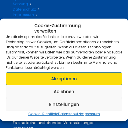
Satzung
Datenschutz
Impressum
Cookie-Zustimmung
verwalten
Um dir ein optimales Erlebnis zu bieten, verwenden wir
Unsere Sponsoren
Technologien wie Cookies, um Geräteinformationen zu speichern
Volksbank Niederrhein
und/oder darauf zuzugreifen. Wenn du diesen Technologien
zustimmst, können wir Daten wie das Surfverhalten oder eindeutige
Sparkasse Niederrhein
IDs auf dieser Website verarbeiten. Wenn du deine Zustimmung
Lemken
nicht erteilst oder zurückziehst, können bestimmte Merkmale und
Edeka Luft
Funktionen beeinträchtigt werden.
Feinkost Ridder
Mielco GmbH
Akzeptieren
Elektro Lommen
Hörsysteme Palzer
Tiefbau Janßen
Ablehnen
Einstellungen
Nächsten Termine
Cookie-Richtlinie
Datenschutz
Impressum
Es sind keine anstehenden Veranstaltungen