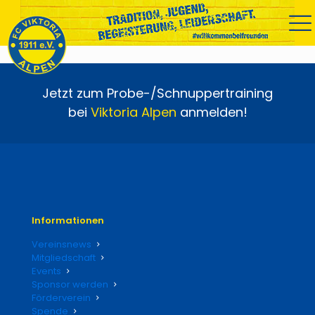
Jetzt zum Probe-/Schnuppertraining
bei
Viktoria
Alpen
anmelden!
Informationen
Vereinsnews
Mitgliedschaft
Events
Sponsor werden
Förderverein
Spende