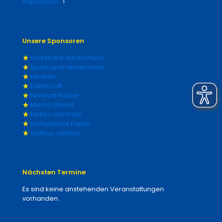
Impressum
Unsere Sponsoren
Volksbank Niederrhein
Sparkasse Niederrhein
Lemken
Edeka Luft
Feinkost Ridder
Mielco GmbH
Elektro Lommen
Hörsysteme Palzer
Tiefbau Janßen
Nächsten Termine
Es sind keine anstehenden Veranstaltungen
vorhanden.