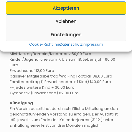
Monatliche Mitgliedsbeiträge (Abbuchung jährlich
Akzeptieren
im April)
Ablehnen
Liebe Sportfreunde, bitte entnehmen Sie aus der
nachfolgenden Tabelle den für Sie oder Ihr(e) Kind(er)
zutreffenden Monatsbeitrag.
Einstellungen
Jahresbeiträge gemäß Geschäftsordnung:
Cookie-Richtlinie
Datenschutz
Impressum
Mini-Kicker/Bambini/Kindertanz 50,00 Euro
Kinder/Jugendliche vom 7. bis zum 18. Lebensjahr 66,00
Euro
Erwachsene 112,00 Euro
passiver Mitgliedsbeitrag/Walking Football 88,00 Euro
Familienbeitrag (1 Erwachsender + 1 Kind) 140,00 Euro
-- jedes weitere Kind + 30,00 Euro
Gymnastik (Erwachsene) 62,00 Euro
Kündigung
Ein Vereinsaustritt hat durch schriftliche Mitteilung an den
geschäftsführenden Vorstand zu erfolgen. Der Austritt ist
idR. jeweils zum Ende des Kalenderjahres (31.12.) unter
Einhaltung einer Frist von drei Monaten möglich.