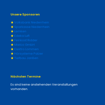
Unsere Sponsoren
Volksbank Niederrhein
Sparkasse Niederrhein
Lemken
Edeka Luft
Feinkost Ridder
Mielco GmbH
Elektro Lommen
Hörsysteme Palzer
Tiefbau Janßen
Nächsten Termine
Es sind keine anstehenden Veranstaltungen
vorhanden.