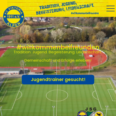
#willkommenbeifreunden
Tradition. Jugend. Begeisterung. Leidenschaft.
Gemeinschaft und Erfolge erleben!
Jugendtrainer gesucht!