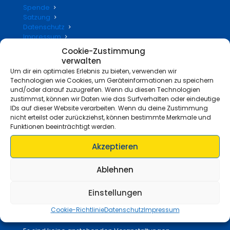
Spende
Satzung
Datenschutz
Impressum
Cookie-Zustimmung
verwalten
Um dir ein optimales Erlebnis zu bieten, verwenden wir
Unsere Sponsoren
Technologien wie Cookies, um Geräteinformationen zu speichern
und/oder darauf zuzugreifen. Wenn du diesen Technologien
Volksbank Niederrhein
zustimmst, können wir Daten wie das Surfverhalten oder eindeutige
Sparkasse Niederrhein
IDs auf dieser Website verarbeiten. Wenn du deine Zustimmung
Lemken
nicht erteilst oder zurückziehst, können bestimmte Merkmale und
Edeka Luft
Funktionen beeinträchtigt werden.
Feinkost Ridder
Mielco GmbH
Akzeptieren
Elektro Lommen
Hörsysteme Palzer
Ablehnen
Tiefbau Janßen
Einstellungen
Cookie-Richtlinie
Datenschutz
Impressum
Nächsten Termine