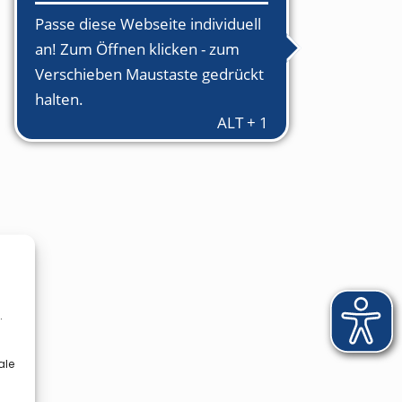
.
ale