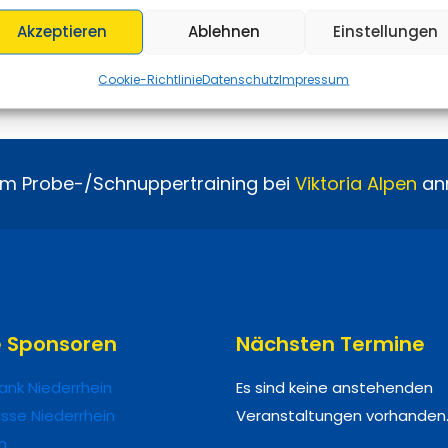
Akzeptieren
Ablehnen
Einstellungen
Cookie-Richtlinie
Datenschutz
Impressum
um Probe-/Schnuppertraining bei
Viktoria
Alpen
an
e Sponsoren
Nächsten Termine
ank Niederrhein
Es sind keine anstehenden
sse Niederrhein
Veranstaltungen vorhanden
n