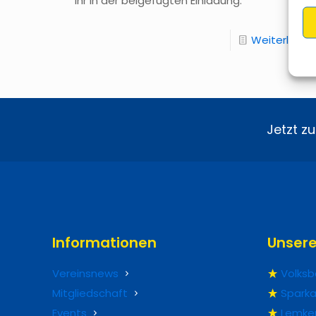
ihr in der beigefügten Einladung.
Weiterlesen
Jetzt z
Informationen
Unser
Vereinsnews
Volksb
Mitgliedschaft
Sparka
Events
Lemke