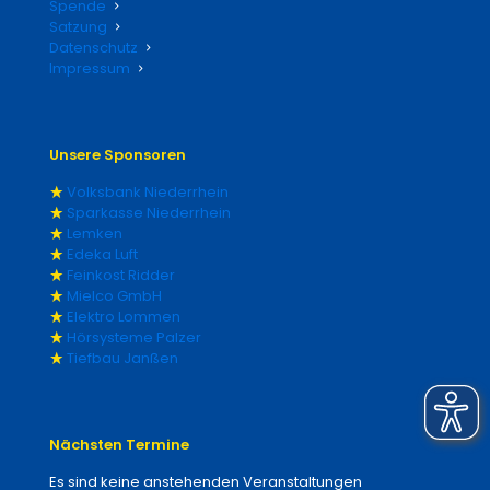
Spende
Satzung
Datenschutz
Impressum
Unsere Sponsoren
Volksbank Niederrhein
Sparkasse Niederrhein
Lemken
Edeka Luft
Feinkost Ridder
Mielco GmbH
Elektro Lommen
Hörsysteme Palzer
Tiefbau Janßen
Nächsten Termine
Es sind keine anstehenden Veranstaltungen