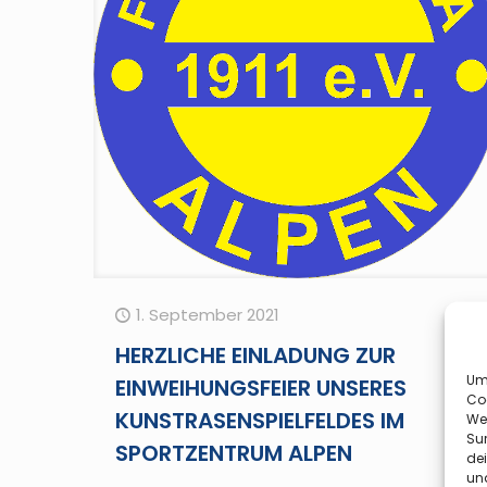
1. September 2021
HERZLICHE EINLADUNG ZUR
Um 
EINWEIHUNGSFEIER UNSERES
Co
KUNSTRASENSPIELFELDES IM
We
Sur
SPORTZENTRUM ALPEN
de
und