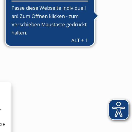
.
ale