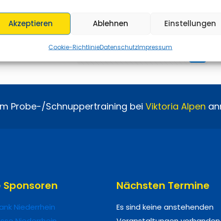
Akzeptieren
Ablehnen
Einstellungen
Cookie-Richtlinie
Datenschutz
Impressum
Vorherige Seite
1
2
3
4
5
6
7
um Probe-/Schnuppertraining bei
Viktoria
Alpen
an
e Sponsoren
Nächsten Termine
ank Niederrhein
Es sind keine anstehenden
sse Niederrhein
Veranstaltungen vorhanden